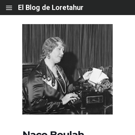
Skip
El Blog de Loretahur
to
content
Nace Beulah