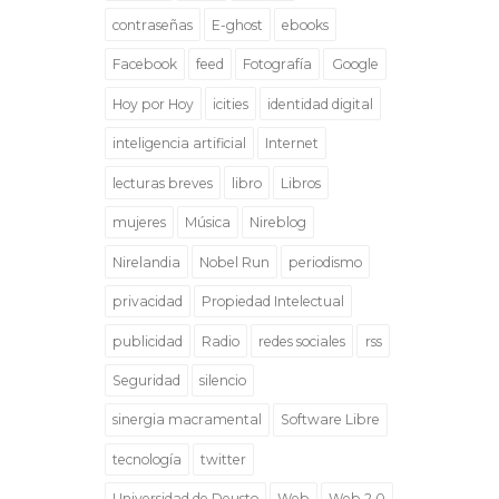
contraseñas
E-ghost
ebooks
Facebook
feed
Fotografía
Google
Hoy por Hoy
icities
identidad digital
inteligencia artificial
Internet
lecturas breves
libro
Libros
mujeres
Música
Nireblog
Nirelandia
Nobel Run
periodismo
privacidad
Propiedad Intelectual
publicidad
Radio
redes sociales
rss
Seguridad
silencio
sinergia macramental
Software Libre
tecnología
twitter
Universidad de Deusto
Web
Web 2.0