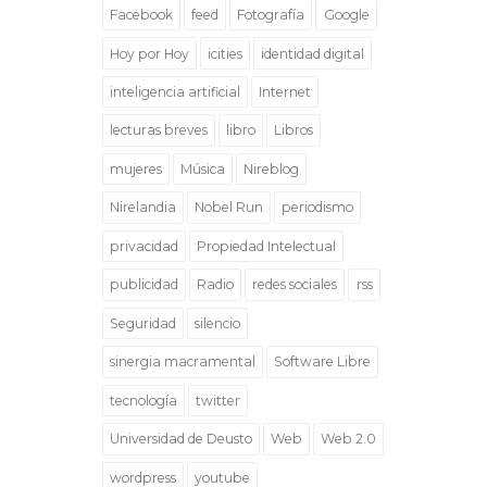
Facebook
feed
Fotografía
Google
Hoy por Hoy
icities
identidad digital
inteligencia artificial
Internet
lecturas breves
libro
Libros
mujeres
Música
Nireblog
Nirelandia
Nobel Run
periodismo
privacidad
Propiedad Intelectual
publicidad
Radio
redes sociales
rss
Seguridad
silencio
sinergia macramental
Software Libre
tecnología
twitter
Universidad de Deusto
Web
Web 2.0
wordpress
youtube