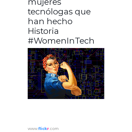
mujeres
tecnólogas que
han hecho
Historia
#WomenInTech
www.
flick
r
.com