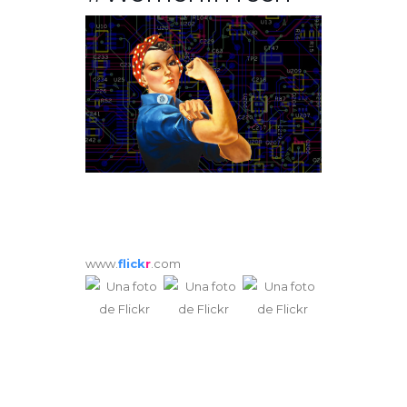
www.
flick
r
.com