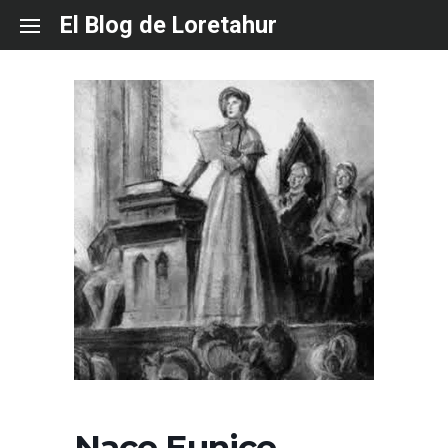
Skip
El Blog de Loretahur
to
content
Nace Eunice