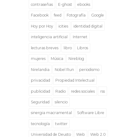
contraseñas
E-ghost
ebooks
Facebook
feed
Fotografía
Google
Hoy por Hoy
icities
identidad digital
inteligencia artificial
Internet
lecturas breves
libro
Libros
mujeres
Música
Nireblog
Nirelandia
Nobel Run
periodismo
privacidad
Propiedad Intelectual
publicidad
Radio
redes sociales
rss
Seguridad
silencio
sinergia macramental
Software Libre
tecnología
twitter
Universidad de Deusto
Web
Web 2.0