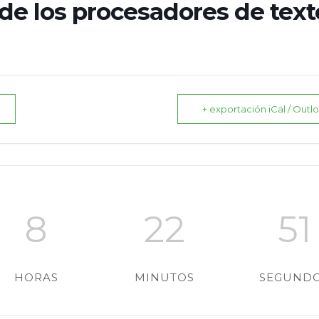
de los procesadores de text
+ exportación iCal / Outl
8
22
50
HORAS
MINUTOS
SEGUND