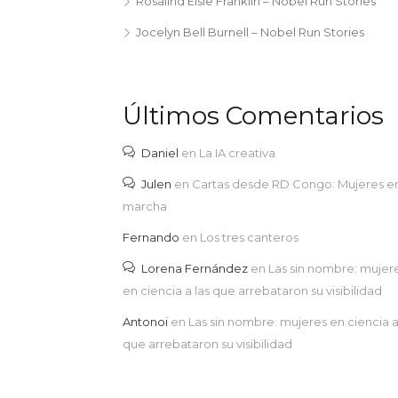
Rosalind Elsie Franklin – Nobel Run Stories
Jocelyn Bell Burnell – Nobel Run Stories
Últimos Comentarios
Daniel
en
La IA creativa
Julen
en
Cartas desde RD Congo: Mujeres e
marcha
Fernando
en
Los tres canteros
Lorena Fernández
en
Las sin nombre: mujer
en ciencia a las que arrebataron su visibilidad
Antonoi
en
Las sin nombre: mujeres en ciencia a
que arrebataron su visibilidad