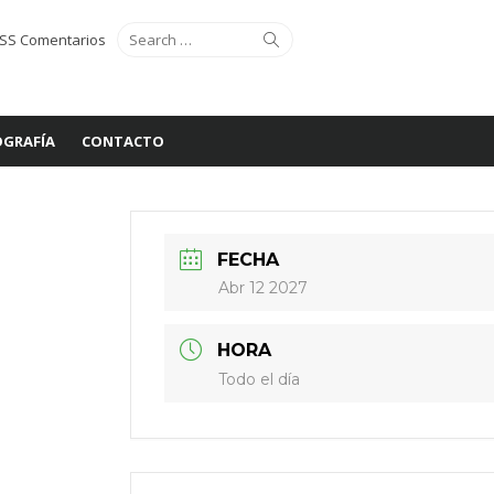
Search
Search
SS Comentarios
for:
GRAFÍA
CONTACTO
FECHA
Abr 12 2027
HORA
Todo el día