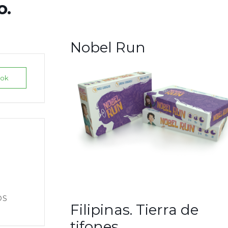
o.
Nobel Run
ook
OS
Filipinas. Tierra de
tifones