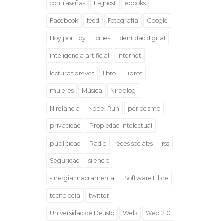
contraseñas
E-ghost
ebooks
Facebook
feed
Fotografía
Google
Hoy por Hoy
icities
identidad digital
inteligencia artificial
Internet
lecturas breves
libro
Libros
mujeres
Música
Nireblog
Nirelandia
Nobel Run
periodismo
privacidad
Propiedad Intelectual
publicidad
Radio
redes sociales
rss
Seguridad
silencio
sinergia macramental
Software Libre
tecnología
twitter
Universidad de Deusto
Web
Web 2.0