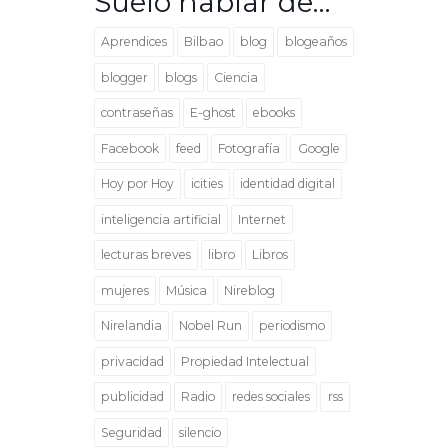
Suelo hablar de…
Aprendices
Bilbao
blog
blogeaños
blogger
blogs
Ciencia
contraseñas
E-ghost
ebooks
Facebook
feed
Fotografía
Google
Hoy por Hoy
icities
identidad digital
inteligencia artificial
Internet
lecturas breves
libro
Libros
mujeres
Música
Nireblog
Nirelandia
Nobel Run
periodismo
privacidad
Propiedad Intelectual
publicidad
Radio
redes sociales
rss
Seguridad
silencio