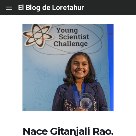
Skip
El Blog de Loretahur
to
content
Nace Gitanjali Rao.