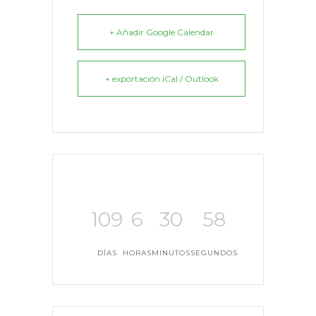
+ Añadir Google Calendar
+ exportación iCal / Outlook
109
6
30
57
DÍAS
HORAS
MINUTOS
SEGUNDOS