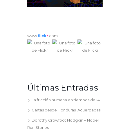
www.
flick
r
.com
Últimas Entradas
La fricción humana en tiempos de IA
Cartas desde Honduras: Acuerpadas
Dorothy Crowfoot Hodgkin – Nobel
Run Stories