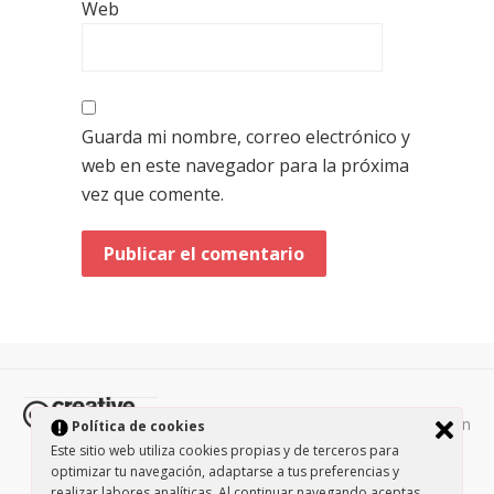
Web
Guarda mi nombre, correo electrónico y
web en este navegador para la próxima
vez que comente.
Todos los contenidos de esta página están
Política de cookies
protegidos por la licencia
Creative Commons Attribution-
Este sitio web utiliza cookies propias y de terceros para
NonCommercial-ShareAlike 3.0.
optimizar tu navegación, adaptarse a tus preferencias y
/
Política de privacidad
/
realizar labores analíticas. Al continuar navegando aceptas