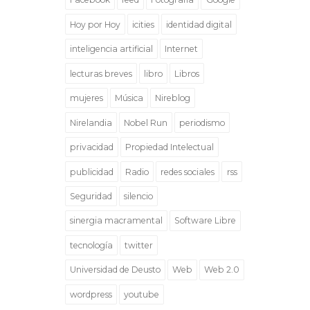
Hoy por Hoy
icities
identidad digital
inteligencia artificial
Internet
lecturas breves
libro
Libros
mujeres
Música
Nireblog
Nirelandia
Nobel Run
periodismo
privacidad
Propiedad Intelectual
publicidad
Radio
redes sociales
rss
Seguridad
silencio
sinergia macramental
Software Libre
tecnología
twitter
Universidad de Deusto
Web
Web 2.0
wordpress
youtube