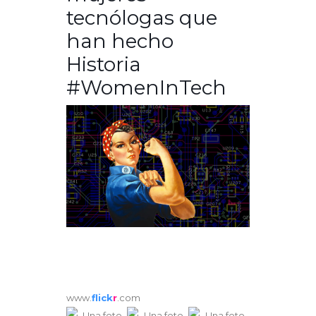
tecnólogas que
han hecho
Historia
#WomenInTech
www.
flick
r
.com