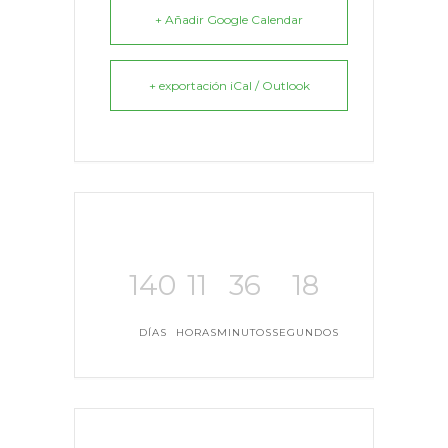
+ Añadir Google Calendar
+ exportación iCal / Outlook
140
11
36
18
DÍAS
HORAS
MINUTOS
SEGUNDOS