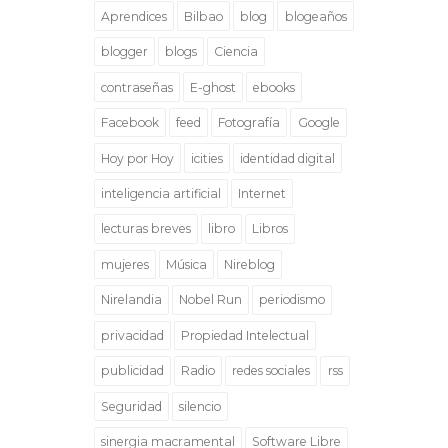
Aprendices
Bilbao
blog
blogeaños
blogger
blogs
Ciencia
contraseñas
E-ghost
ebooks
Facebook
feed
Fotografía
Google
Hoy por Hoy
icities
identidad digital
inteligencia artificial
Internet
lecturas breves
libro
Libros
mujeres
Música
Nireblog
Nirelandia
Nobel Run
periodismo
privacidad
Propiedad Intelectual
publicidad
Radio
redes sociales
rss
Seguridad
silencio
sinergia macramental
Software Libre