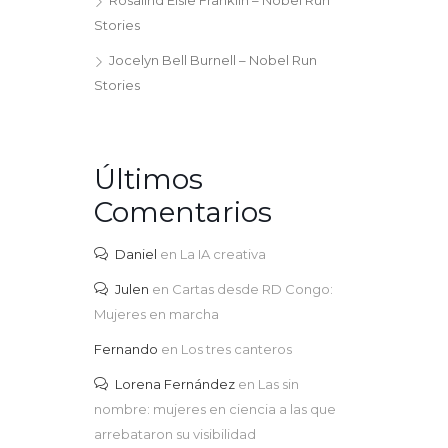
Rosalind Elsie Franklin – Nobel Run
Stories
Jocelyn Bell Burnell – Nobel Run
Stories
Últimos
Comentarios
Daniel
en
La IA creativa
Julen
en
Cartas desde RD Congo:
Mujeres en marcha
Fernando
en
Los tres canteros
Lorena Fernández
en
Las sin
nombre: mujeres en ciencia a las que
arrebataron su visibilidad