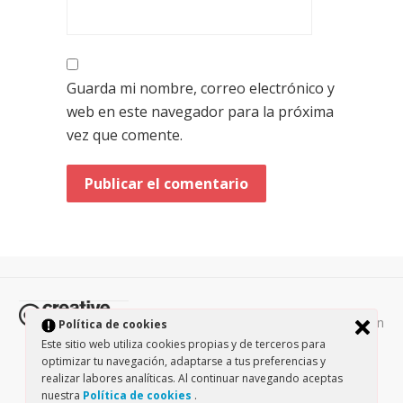
Guarda mi nombre, correo electrónico y
web en este navegador para la próxima
vez que comente.
Todos los contenidos de esta página están
Política de cookies
protegidos por la licencia
Creative Commons Attribution-
Este sitio web utiliza cookies propias y de terceros para
optimizar tu navegación, adaptarse a tus preferencias y
NonCommercial-ShareAlike 3.0.
/
Política de privacidad
/
realizar labores analíticas. Al continuar navegando aceptas
Theme by Design Lab
nuestra
Política de cookies
.