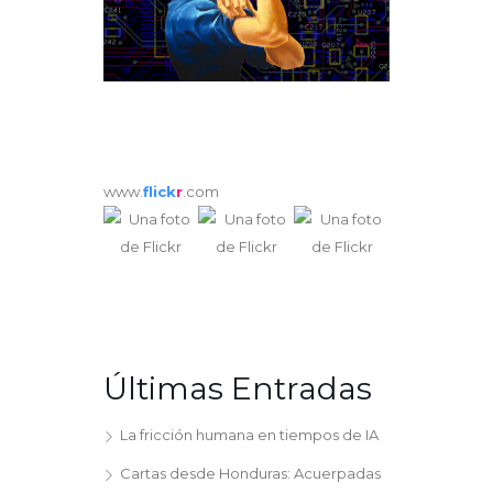
www.
flick
r
.com
Últimas Entradas
La fricción humana en tiempos de IA
Cartas desde Honduras: Acuerpadas