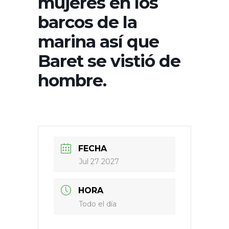
mujeres en los
barcos de la
marina así que
Baret se vistió de
hombre.
FECHA
Jul 27 2027
HORA
Todo el día