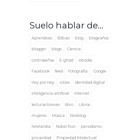
Suelo hablar de…
Aprendices
Bilbao
blog
blogeaños
blogger
blogs
Ciencia
contraseñas
E-ghost
ebooks
Facebook
feed
Fotografía
Google
Hoy por Hoy
icities
identidad digital
inteligencia artificial
Internet
lecturas breves
libro
Libros
mujeres
Música
Nireblog
Nirelandia
Nobel Run
periodismo
privacidad
Propiedad Intelectual