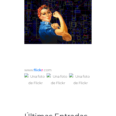
www.
flick
r
.com