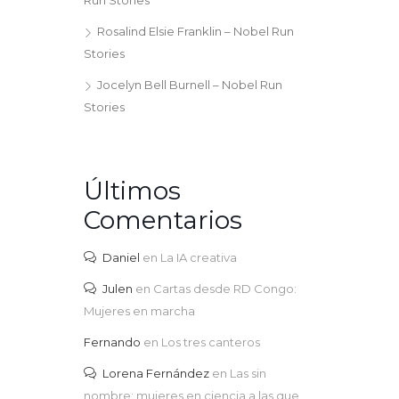
Run Stories
Rosalind Elsie Franklin – Nobel Run
Stories
Jocelyn Bell Burnell – Nobel Run
Stories
Últimos
Comentarios
Daniel
en
La IA creativa
Julen
en
Cartas desde RD Congo:
Mujeres en marcha
Fernando
en
Los tres canteros
Lorena Fernández
en
Las sin
nombre: mujeres en ciencia a las que