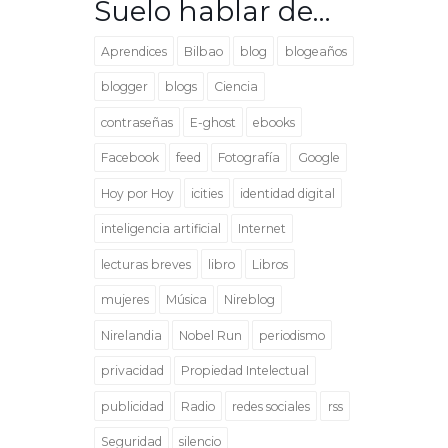
Suelo hablar de…
Aprendices
Bilbao
blog
blogeaños
blogger
blogs
Ciencia
contraseñas
E-ghost
ebooks
Facebook
feed
Fotografía
Google
Hoy por Hoy
icities
identidad digital
inteligencia artificial
Internet
lecturas breves
libro
Libros
mujeres
Música
Nireblog
Nirelandia
Nobel Run
periodismo
privacidad
Propiedad Intelectual
publicidad
Radio
redes sociales
rss
Seguridad
silencio