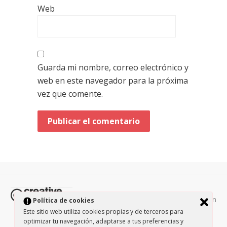
Web
Guarda mi nombre, correo electrónico y
web en este navegador para la próxima
vez que comente.
Todos los contenidos de esta página están
Política de cookies
protegidos por la licencia
Creative Commons Attribution-
Este sitio web utiliza cookies propias y de terceros para
optimizar tu navegación, adaptarse a tus preferencias y
NonCommercial-ShareAlike 3.0.
/
Política de privacidad
/