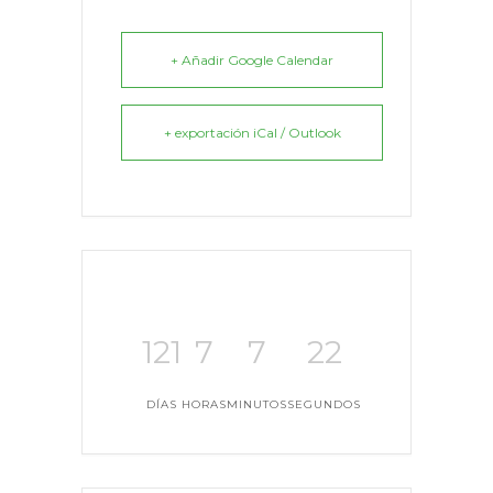
+ Añadir Google Calendar
+ exportación iCal / Outlook
121
7
7
22
DÍAS
HORAS
MINUTOS
SEGUNDOS