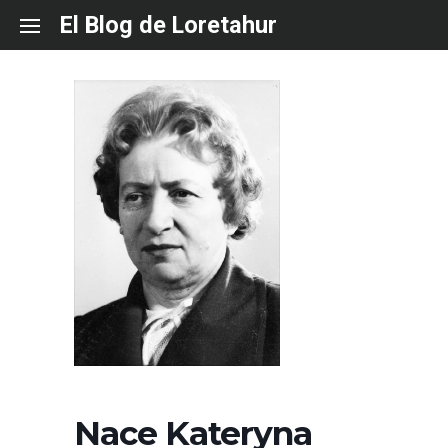
Skip
El Blog de Loretahur
to
content
Nace Kateryna