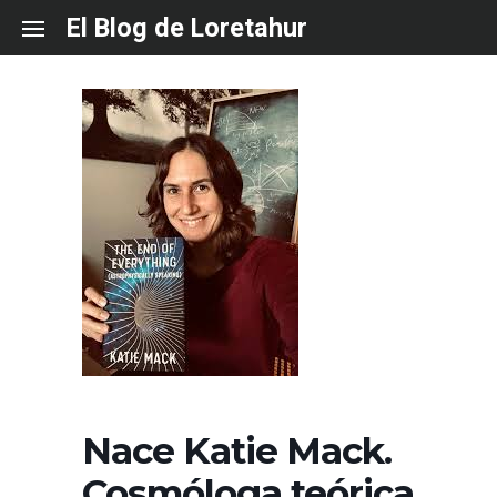
Skip
El Blog de Loretahur
to
content
Nace Katie Mack.
Cosmóloga teórica