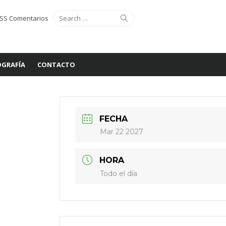
Search
Search
SS Comentarios
for:
GRAFÍA
CONTACTO
FECHA
Mar 22 2027
HORA
Todo el día