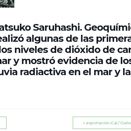
Katsuko Saruhashi. Geoquími
alizó algunas de las primer
os niveles de dióxido de c
ar y mostró evidencia de lo
luvia radiactiva en el mar y la
+ exportación iCal / Outl