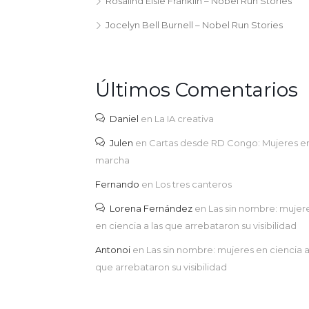
Rosalind Elsie Franklin – Nobel Run Stories
Jocelyn Bell Burnell – Nobel Run Stories
Últimos Comentarios
Daniel
en
La IA creativa
Julen
en
Cartas desde RD Congo: Mujeres e
marcha
Fernando
en
Los tres canteros
Lorena Fernández
en
Las sin nombre: mujer
en ciencia a las que arrebataron su visibilidad
Antonoi
en
Las sin nombre: mujeres en ciencia a
que arrebataron su visibilidad