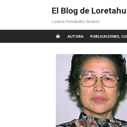
Skip
to
El Blog de Loretahu
content
Lorena Fernández Álvarez
AUTORA
PUBLICACIONES, CU