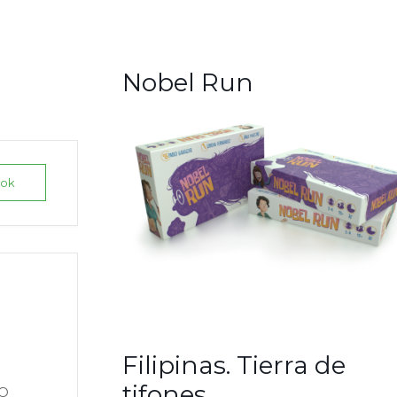
Nobel Run
ook
Filipinas. Tierra de
tifones
OS