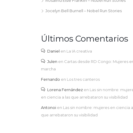
Rosalind Elsie Franklin – Nobel Run Stories
Jocelyn Bell Burnell – Nobel Run Stories
Últimos Comentarios
Daniel
en
La IA creativa
Julen
en
Cartas desde RD Congo: Mujeres e
marcha
Fernando
en
Los tres canteros
Lorena Fernández
en
Las sin nombre: mujer
en ciencia a las que arrebataron su visibilidad
Antonoi
en
Las sin nombre: mujeres en ciencia a
que arrebataron su visibilidad