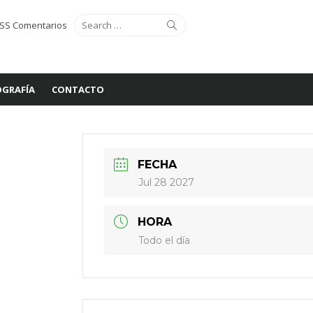
Search
Search
SS Comentarios
for:
GRAFÍA
CONTACTO
FECHA
Jul 28 2027
HORA
Todo el día