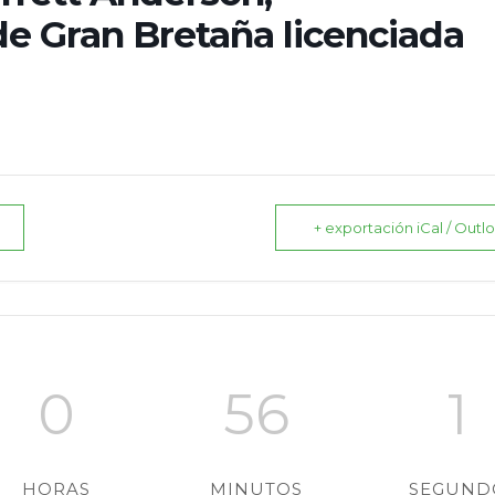
de Gran Bretaña licenciada
+ exportación iCal / Outl
0
56
0
HORAS
MINUTOS
SEGUND