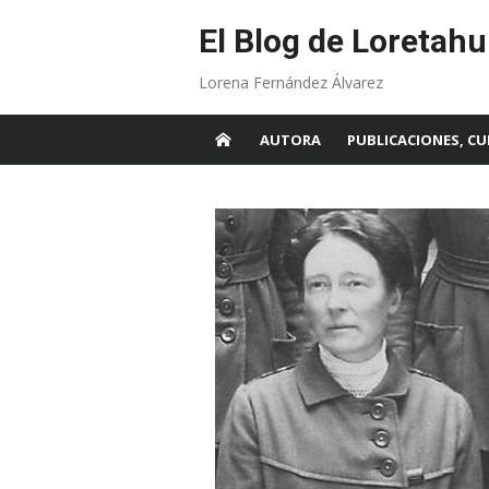
Skip
to
El Blog de Loretahu
content
Lorena Fernández Álvarez
AUTORA
PUBLICACIONES, CU