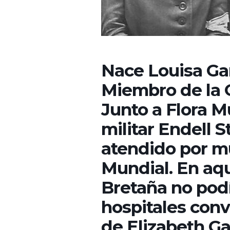
Nace Louisa Ga
Miembro de la O
Junto a Flora M
militar Endell S
atendido por mu
Mundial. En aqu
Bretaña no podí
hospitales conv
de Elizabeth Ga