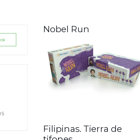
Nobel Run
ook
OS
Filipinas. Tierra de
tifones