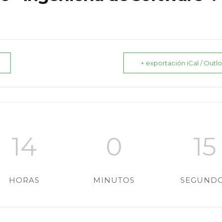
+ exportación iCal / Outl
14
0
14
HORAS
MINUTOS
SEGUND