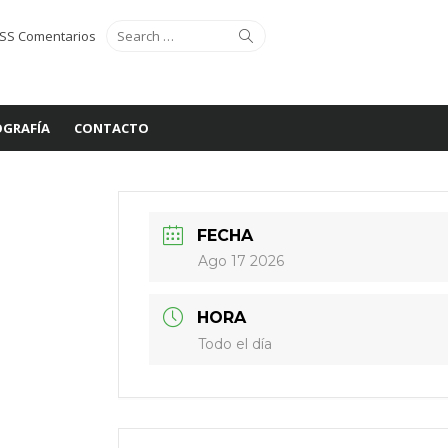
Search
Search
SS Comentarios
for:
GRAFÍA
CONTACTO
FECHA
Ago 17 2026
HORA
Todo el día