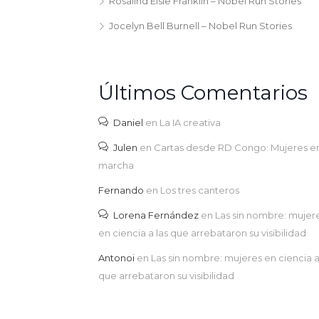
Rosalind Elsie Franklin – Nobel Run Stories
Jocelyn Bell Burnell – Nobel Run Stories
Últimos Comentarios
Daniel
en
La IA creativa
Julen
en
Cartas desde RD Congo: Mujeres e
marcha
Fernando
en
Los tres canteros
Lorena Fernández
en
Las sin nombre: mujer
en ciencia a las que arrebataron su visibilidad
Antonoi
en
Las sin nombre: mujeres en ciencia a
que arrebataron su visibilidad