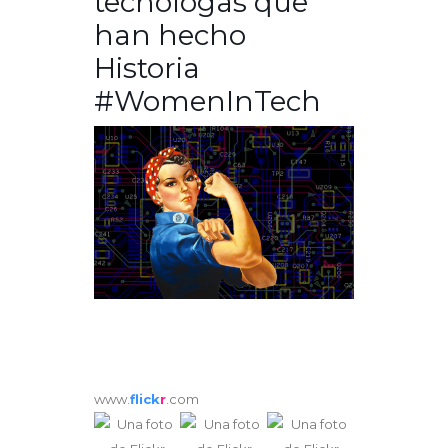
tecnólogas que
han hecho
Historia
#WomenInTech
www.
flick
r
.com