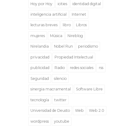
Hoy por Hoy
icities
identidad digital
inteligencia artificial
Internet
lecturas breves
libro
Libros
mujeres
Música
Nireblog
Nirelandia
Nobel Run
periodismo
privacidad
Propiedad Intelectual
publicidad
Radio
redes sociales
rss
Seguridad
silencio
sinergia macramental
Software Libre
tecnología
twitter
Universidad de Deusto
Web
Web 2.0
wordpress
youtube