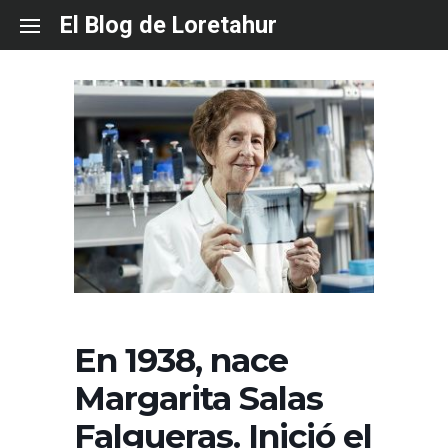
Skip
El Blog de Loretahur
to
content
En 1938, nace
Margarita Salas
Falgueras. Inició el