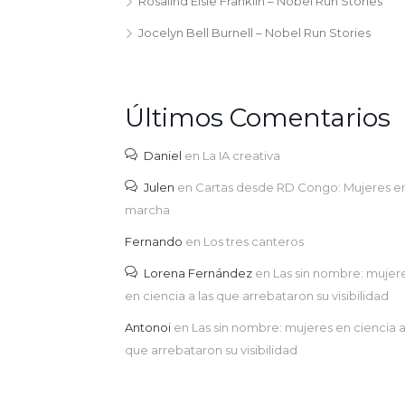
Rosalind Elsie Franklin – Nobel Run Stories
Jocelyn Bell Burnell – Nobel Run Stories
Últimos Comentarios
Daniel
en
La IA creativa
Julen
en
Cartas desde RD Congo: Mujeres e
marcha
Fernando
en
Los tres canteros
Lorena Fernández
en
Las sin nombre: mujer
en ciencia a las que arrebataron su visibilidad
Antonoi
en
Las sin nombre: mujeres en ciencia a
que arrebataron su visibilidad