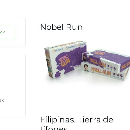
Nobel Run
ook
OS
Filipinas. Tierra de
tifones