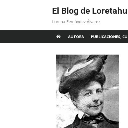
Skip
to
El Blog de Loretahu
content
Lorena Fernández Álvarez
AUTORA
PUBLICACIONES, CU