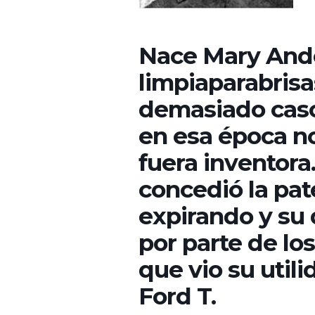
Nace Mary Ande
limpiaparabrisas
demasiado caso
en esa época n
fuera inventora
concedió la pat
expirando y su 
por parte de los
que vio su util
Ford T.