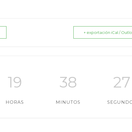
+ exportación iCal / Outl
19
38
26
HORAS
MINUTOS
SEGUND