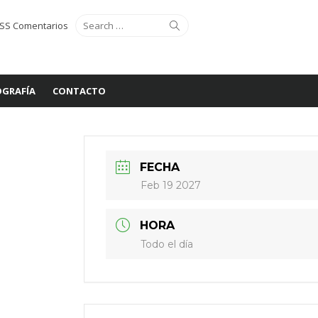
Search
Search
SS Comentarios
for:
GRAFÍA
CONTACTO
FECHA
Feb 19 2027
HORA
Todo el día