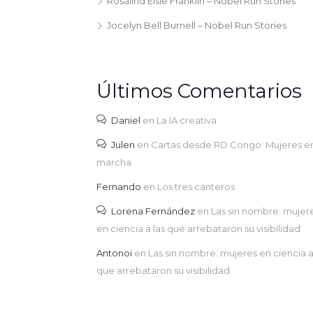
Rosalind Elsie Franklin – Nobel Run Stories
Jocelyn Bell Burnell – Nobel Run Stories
Últimos Comentarios
Daniel
en
La IA creativa
Julen
en
Cartas desde RD Congo: Mujeres e
marcha
Fernando
en
Los tres canteros
Lorena Fernández
en
Las sin nombre: mujer
en ciencia a las que arrebataron su visibilidad
Antonoi
en
Las sin nombre: mujeres en ciencia a
que arrebataron su visibilidad