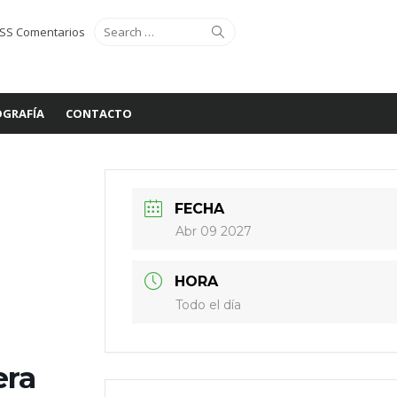
Search
Search
SS Comentarios
for:
GRAFÍA
CONTACTO
FECHA
Abr 09 2027
HORA
Todo el día
era