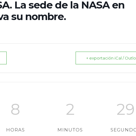
SA. La sede de la NASA en
va su nombre.
+ exportación iCal / Outl
8
2
28
HORAS
MINUTOS
SEGUND