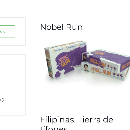
Nobel Run
ook
OS
Filipinas. Tierra de
tifones