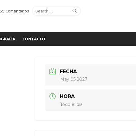
Search
Search
SS Comentarios
for:
GRAFÍA
CONTACTO
FECHA
May 05 2027
HORA
Todo el día