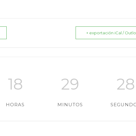
+ exportación iCal / Outl
18
29
27
HORAS
MINUTOS
SEGUND