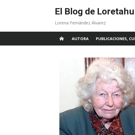
Skip
to
El Blog de Loretahu
content
Lorena Fernández Álvarez
AUTORA
PUBLICACIONES, CU