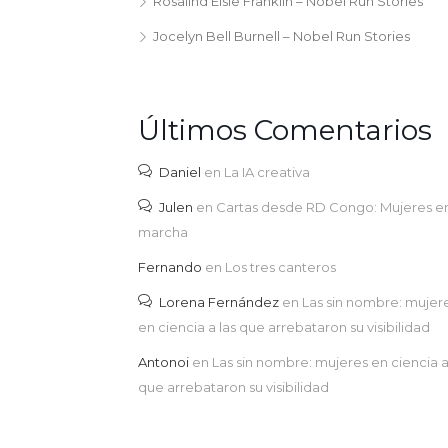
Rosalind Elsie Franklin – Nobel Run Stories
Jocelyn Bell Burnell – Nobel Run Stories
Últimos Comentarios
Daniel
en
La IA creativa
Julen
en
Cartas desde RD Congo: Mujeres e
marcha
Fernando
en
Los tres canteros
Lorena Fernández
en
Las sin nombre: mujer
en ciencia a las que arrebataron su visibilidad
Antonoi
en
Las sin nombre: mujeres en ciencia a
que arrebataron su visibilidad