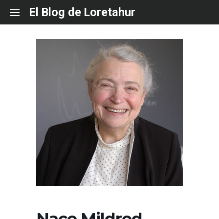
Skip
El Blog de Loretahur
to
content
Nace Mildred