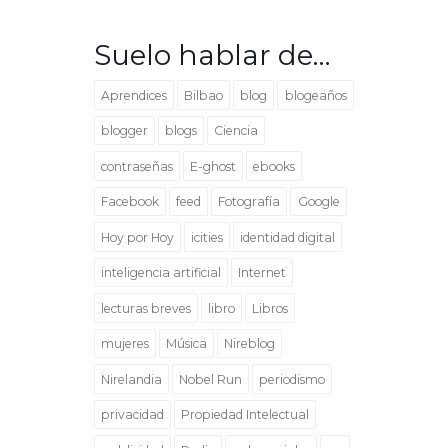
Suelo hablar de…
Aprendices
Bilbao
blog
blogeaños
blogger
blogs
Ciencia
contraseñas
E-ghost
ebooks
Facebook
feed
Fotografía
Google
Hoy por Hoy
icities
identidad digital
inteligencia artificial
Internet
lecturas breves
libro
Libros
mujeres
Música
Nireblog
Nirelandia
Nobel Run
periodismo
privacidad
Propiedad Intelectual