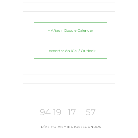
+ Añadir Google Calendar
+ exportación iCal / Outlook
94
19
17
57
DÍAS
HORAS
MINUTOS
SEGUNDOS