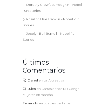
Dorothy Crowfoot Hodgkin – Nobel
Run Stories
Rosalind Elsie Franklin – Nobel Run
Stories
Jocelyn Bell Burnell – Nobel Run
Stories
Últimos
Comentarios
Daniel
en
La IA creativa
Julen
en
Cartas desde RD Congo:
Mujeres en marcha
Fernando
en
Los tres canteros