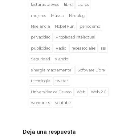
lecturas breves
libro
Libros
mujeres
Música
Nireblog
Nirelandia
Nobel Run
periodismo
privacidad
Propiedad Intelectual
publicidad
Radio
redes sociales
rss
Seguridad
silencio
sinergia macramental
Software Libre
tecnología
twitter
Universidad de Deusto
Web
Web 2.0
wordpress
youtube
Deja una respuesta