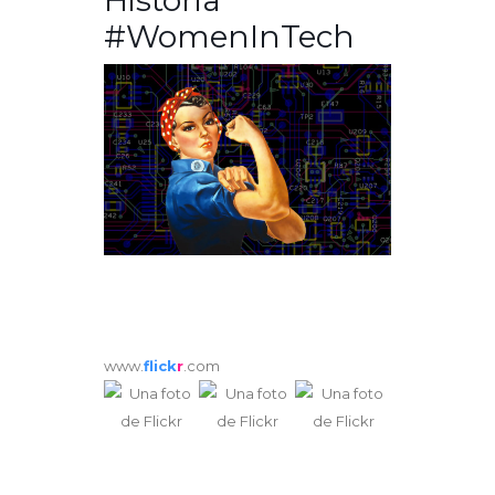
#WomenInTech
www.
flick
r
.com