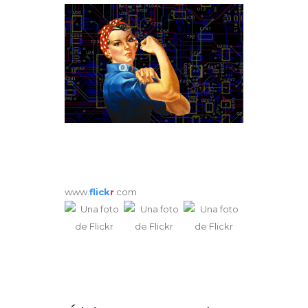
www.
flick
r
.com