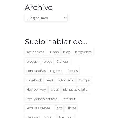
Archivo
Archivo
Suelo hablar de…
Aprendices
Bilbao
blog
blogeaños
blogger
blogs
Ciencia
contraseñas
E-ghost
ebooks
Facebook
feed
Fotografía
Google
Hoy por Hoy
icities
identidad digital
inteligencia artificial
Internet
lecturas breves
libro
Libros
mujeres
Música
Nireblog