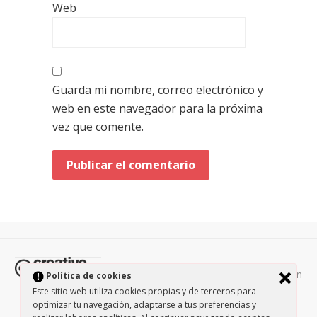
Web
Guarda mi nombre, correo electrónico y
web en este navegador para la próxima
vez que comente.
Todos los contenidos de esta página están
Política de cookies
protegidos por la licencia
Creative Commons Attribution-
Este sitio web utiliza cookies propias y de terceros para
optimizar tu navegación, adaptarse a tus preferencias y
NonCommercial-ShareAlike 3.0.
/
Política de privacidad
/