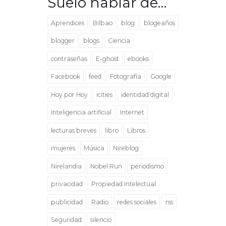
Suelo hablar de…
Aprendices
Bilbao
blog
blogeaños
blogger
blogs
Ciencia
contraseñas
E-ghost
ebooks
Facebook
feed
Fotografía
Google
Hoy por Hoy
icities
identidad digital
inteligencia artificial
Internet
lecturas breves
libro
Libros
mujeres
Música
Nireblog
Nirelandia
Nobel Run
periodismo
privacidad
Propiedad Intelectual
publicidad
Radio
redes sociales
rss
Seguridad
silencio