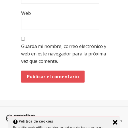
Web
Guarda mi nombre, correo electrónico y
web en este navegador para la próxima
vez que comente.
Todos los contenidos de esta página están
Política de cookies
protegidos por la licencia
Creative Commons Attribution-
Este sitio web utiliza cookies propias y de terceros para