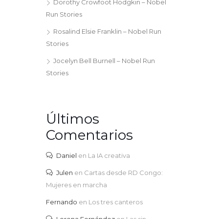
Dorothy Crowfoot Hodgkin – Nobel
Run Stories
Rosalind Elsie Franklin – Nobel Run
Stories
Jocelyn Bell Burnell – Nobel Run
Stories
Últimos
Comentarios
Daniel
en
La IA creativa
Julen
en
Cartas desde RD Congo:
Mujeres en marcha
Fernando
en
Los tres canteros