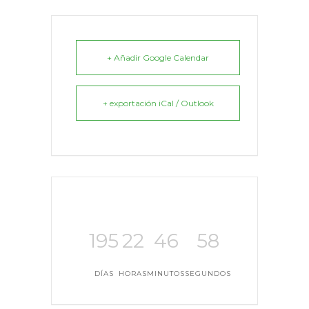
+ Añadir Google Calendar
+ exportación iCal / Outlook
195
22
46
58
DÍAS
HORAS
MINUTOS
SEGUNDOS