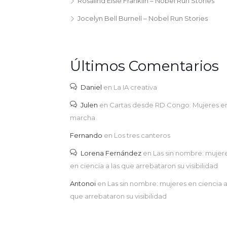
Rosalind Elsie Franklin – Nobel Run Stories
Jocelyn Bell Burnell – Nobel Run Stories
Últimos Comentarios
Daniel
en
La IA creativa
Julen
en
Cartas desde RD Congo: Mujeres e
marcha
Fernando
en
Los tres canteros
Lorena Fernández
en
Las sin nombre: mujer
en ciencia a las que arrebataron su visibilidad
Antonoi
en
Las sin nombre: mujeres en ciencia a
que arrebataron su visibilidad