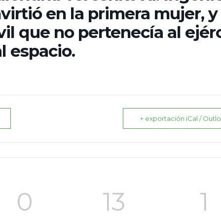
irtió en la primera mujer, y 
vil que no pertenecía al ejérc
l espacio.
+ exportación iCal / Outl
0
13
0