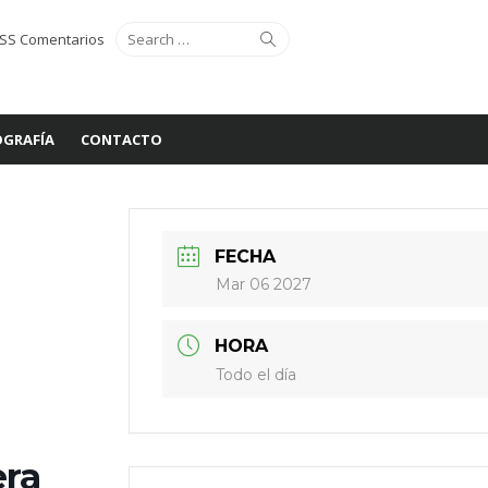
Search
Search
SS Comentarios
for:
GRAFÍA
CONTACTO
FECHA
Mar 06 2027
HORA
Todo el día
era