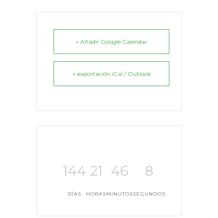
+ Añadir Google Calendar
+ exportación iCal / Outlook
144
21
46
8
DÍAS
HORAS
MINUTOS
SEGUNDOS