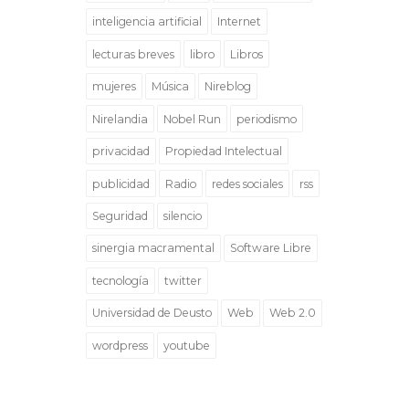
inteligencia artificial
Internet
lecturas breves
libro
Libros
mujeres
Música
Nireblog
Nirelandia
Nobel Run
periodismo
privacidad
Propiedad Intelectual
publicidad
Radio
redes sociales
rss
Seguridad
silencio
sinergia macramental
Software Libre
tecnología
twitter
Universidad de Deusto
Web
Web 2.0
wordpress
youtube