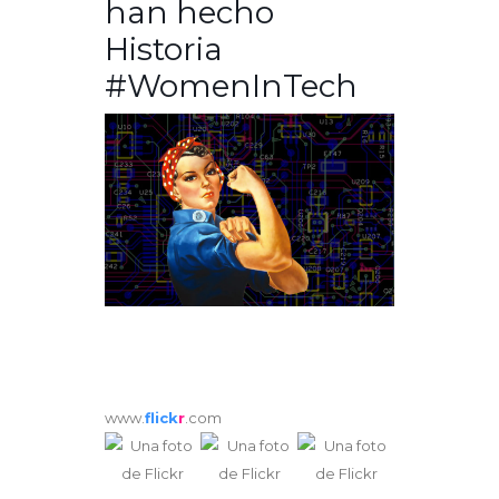
han hecho
Historia
#WomenInTech
www.
flick
r
.com