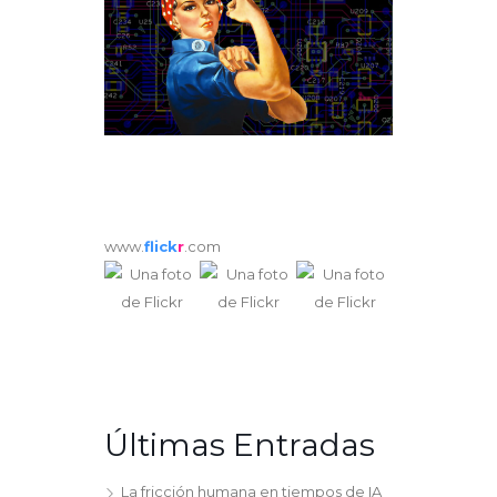
www.
flick
r
.com
Últimas Entradas
La fricción humana en tiempos de IA