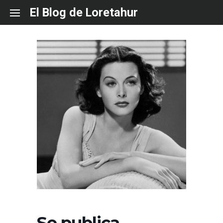
Skip
El Blog de Loretahur
to
content
Se publica