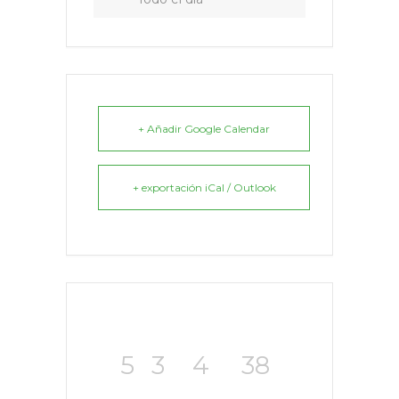
+ Añadir Google Calendar
+ exportación iCal / Outlook
5
3
4
37