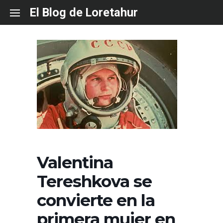
Skip
El Blog de Loretahur
to
content
Valentina
Tereshkova se
convierte en la
primera mujer en