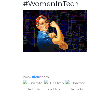
#WomenInTech
www.
flick
r
.com