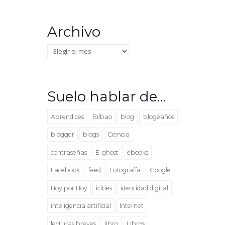
Archivo
Archivo
Suelo hablar de…
Aprendices
Bilbao
blog
blogeaños
blogger
blogs
Ciencia
contraseñas
E-ghost
ebooks
Facebook
feed
Fotografía
Google
Hoy por Hoy
icities
identidad digital
inteligencia artificial
Internet
lecturas breves
libro
Libros