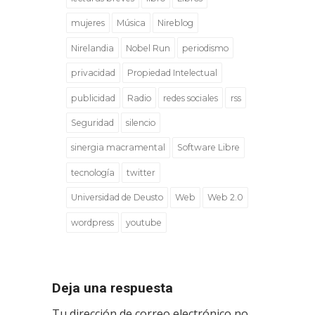
mujeres
Música
Nireblog
Nirelandia
Nobel Run
periodismo
privacidad
Propiedad Intelectual
publicidad
Radio
redes sociales
rss
Seguridad
silencio
sinergia macramental
Software Libre
tecnología
twitter
Universidad de Deusto
Web
Web 2.0
wordpress
youtube
Deja una respuesta
Tu dirección de correo electrónico no