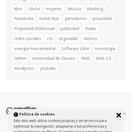
libro
Libros
mujeres
Música
Nireblog
Nirelandia
Nobel Run
periodismo
privacidad
Propiedad Intelectual
publicidad
Radio
redes sociales
rss
Seguridad
silencio
sinergia macramental
Software Libre
tecnología
twitter
Universidad de Deusto
Web
Web 2.0
wordpress
youtube
Todos los contenidos de esta página están
Política de cookies
protegidos por la licencia
Creative Commons Attribution-
Este sitio web utiliza cookies propias y de terceros para
optimizar tu navegación, adaptarse a tus preferencias y
NonCommercial-ShareAlike 3.0.
/
Política de privacidad
/
realizar labores analíticas. Al continuar navegando aceptas