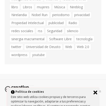
libro
Libros
mujeres
Música
Nireblog
Nirelandia
Nobel Run
periodismo
privacidad
Propiedad Intelectual
publicidad
Radio
redes sociales
rss
Seguridad
silencio
sinergia macramental
Software Libre
tecnología
twitter
Universidad de Deusto
Web
Web 2.0
wordpress
youtube
Todos los contenidos de esta página están
Política de cookies
protegidos por la licencia
Creative Commons Attribution-
Este sitio web utiliza cookies propias y de terceros para
optimizar tu navegación, adaptarse a tus preferencias y
NonCommercial-ShareAlike 3.0.
/
Política de privacidad
/
realizar labores analíticas. Al continuar navegando aceptas