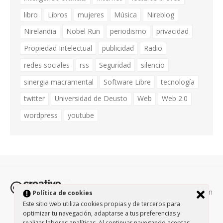
libro
Libros
mujeres
Música
Nireblog
Nirelandia
Nobel Run
periodismo
privacidad
Propiedad Intelectual
publicidad
Radio
redes sociales
rss
Seguridad
silencio
sinergia macramental
Software Libre
tecnología
twitter
Universidad de Deusto
Web
Web 2.0
wordpress
youtube
Todos los contenidos de esta página están
Política de cookies
protegidos por la licencia
Creative Commons Attribution-
Este sitio web utiliza cookies propias y de terceros para
optimizar tu navegación, adaptarse a tus preferencias y
NonCommercial-ShareAlike 3.0.
/
Política de privacidad
/
realizar labores analíticas. Al continuar navegando aceptas