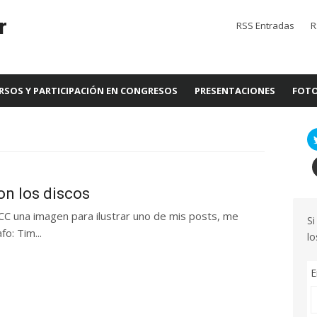
r
RSS Entradas
R
RSOS Y PARTICIPACIÓN EN CONGRESOS
PRESENTACIONES
FOTO
on los discos
r CC una imagen para ilustrar uno de mis posts, me
Si
o: Tim...
lo
E