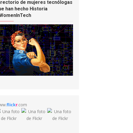
irectorio de mujeres tecnólogas
ue han hecho Historia
WomenInTech
ww.
flick
r
.com