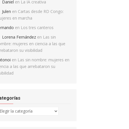
Daniel
en
La IA creativa
Julen
en
Cartas desde RD Congo:
ujeres en marcha
ernando
en
Los tres canteros
Lorena Fernández
en
Las sin
mbre: mujeres en ciencia a las que
rebataron su visibilidad
ntonoi
en
Las sin nombre: mujeres en
encia a las que arrebataron su
sibilidad
ategorías
tegorías