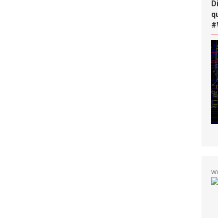
D
q
#
w