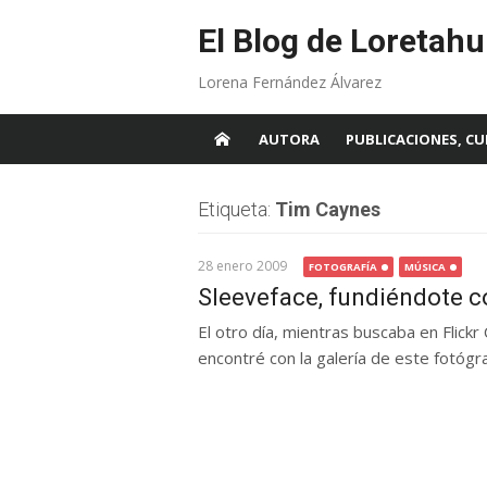
Skip
to
El Blog de Loretahu
content
Lorena Fernández Álvarez
AUTORA
PUBLICACIONES, CU
Etiqueta:
Tim Caynes
28 enero 2009
FOTOGRAFÍA
MÚSICA
Sleeveface, fundiéndote c
El otro día, mientras buscaba en Flick
encontré con la galería de este fotógraf