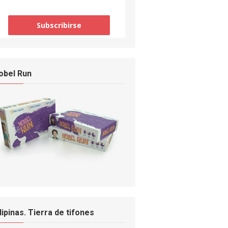
obel Run
ilipinas. Tierra de tifones