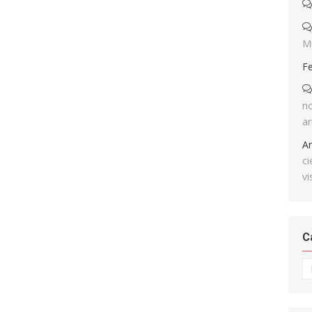
M
F
no
ar
A
ci
vi
C
Ca