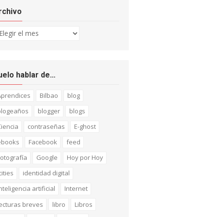
rchivo
chivo
uelo hablar de…
Aprendices
Bilbao
blog
blogeaños
blogger
blogs
iencia
contraseñas
E-ghost
ebooks
Facebook
feed
otografía
Google
Hoy por Hoy
cities
identidad digital
nteligencia artificial
Internet
ecturas breves
libro
Libros