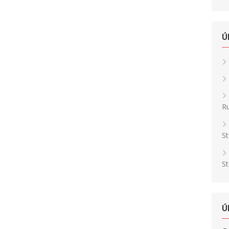
Ú
Ru
St
St
Ú