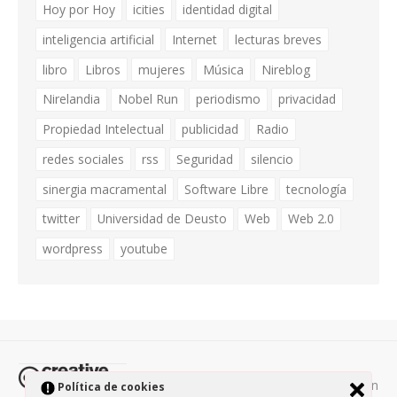
Hoy por Hoy
icities
identidad digital
inteligencia artificial
Internet
lecturas breves
libro
Libros
mujeres
Música
Nireblog
Nirelandia
Nobel Run
periodismo
privacidad
Propiedad Intelectual
publicidad
Radio
redes sociales
rss
Seguridad
silencio
sinergia macramental
Software Libre
tecnología
twitter
Universidad de Deusto
Web
Web 2.0
wordpress
youtube
Todos los contenidos de esta página están
Política de cookies