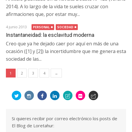
2014). A lo largo de la vida te sueles cruzar con
afirmaciones que, por estar muy...
4 junio 2013
PERSONAL
SOCIEDAD
Instantaneidad: la esclavitud moderna
Creo que ya he dejado caer por aquí en más de una
ocasión ([1] y [2]) la incertidumbre que me genera esta
sociedad de las...
Navegación
1
2
3
4
→
de
entradas
Si quieres recibir por correo electrónico los posts de
El Blog de Loretahur: