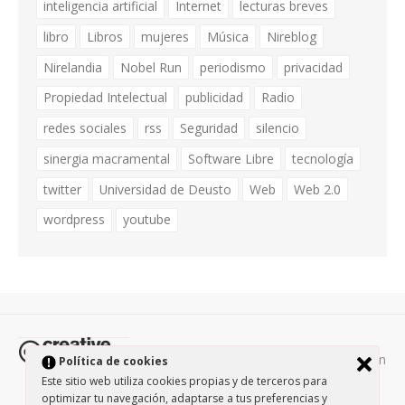
inteligencia artificial
Internet
lecturas breves
libro
Libros
mujeres
Música
Nireblog
Nirelandia
Nobel Run
periodismo
privacidad
Propiedad Intelectual
publicidad
Radio
redes sociales
rss
Seguridad
silencio
sinergia macramental
Software Libre
tecnología
twitter
Universidad de Deusto
Web
Web 2.0
wordpress
youtube
Todos los contenidos de esta página están
Política de cookies
protegidos por la licencia
Creative Commons Attribution-
Este sitio web utiliza cookies propias y de terceros para
NonCommercial-ShareAlike 3.0.
/
Política de privacidad
/
optimizar tu navegación, adaptarse a tus preferencias y