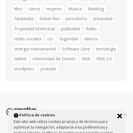
libro
Libros
mujeres
Música
Nireblog
Nirelandia
Nobel Run
periodismo
privacidad
Propiedad Intelectual
publicidad
Radio
redes sociales
rss
Seguridad
silencio
sinergia macramental
Software Libre
tecnología
twitter
Universidad de Deusto
Web
Web 2.0
wordpress
youtube
Todos los contenidos de esta página están
Política de cookies
protegidos por la licencia
Creative Commons Attribution-
Este sitio web utiliza cookies propias y de terceros para
optimizar tu navegación, adaptarse a tus preferencias y
NonCommercial-ShareAlike 3.0.
/
Política de privacidad
/
realizar labores analíticas. Al continuar navegando aceptas