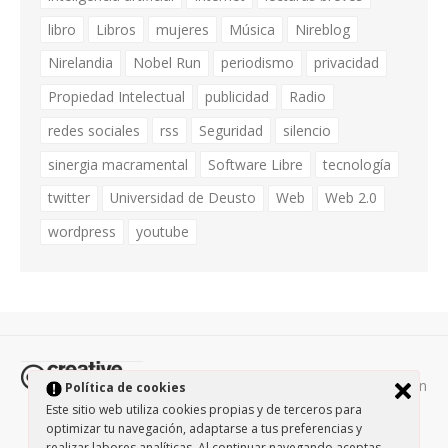
libro
Libros
mujeres
Música
Nireblog
Nirelandia
Nobel Run
periodismo
privacidad
Propiedad Intelectual
publicidad
Radio
redes sociales
rss
Seguridad
silencio
sinergia macramental
Software Libre
tecnología
twitter
Universidad de Deusto
Web
Web 2.0
wordpress
youtube
Todos los contenidos de esta página están
Política de cookies
protegidos por la licencia
Creative Commons Attribution-
Este sitio web utiliza cookies propias y de terceros para
optimizar tu navegación, adaptarse a tus preferencias y
NonCommercial-ShareAlike 3.0.
/
Política de privacidad
/
realizar labores analíticas. Al continuar navegando aceptas