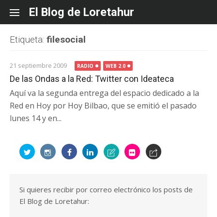
Skip
El Blog de Loretahur
to
content
Etiqueta:
filesocial
21 septiembre 2009
RADIO
WEB 2.0
De las Ondas a la Red: Twitter con Ideateca
Aquí va la segunda entrega del espacio dedicado a la
Red en Hoy por Hoy Bilbao, que se emitió el pasado
lunes 14 y en...
Si quieres recibir por correo electrónico los posts de
El Blog de Loretahur: