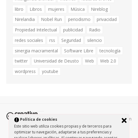
libro
Libros
mujeres
Música
Nireblog
Nirelandia
Nobel Run
periodismo
privacidad
Propiedad Intelectual
publicidad
Radio
redes sociales
rss
Seguridad
silencio
sinergia macramental
Software Libre
tecnología
twitter
Universidad de Deusto
Web
Web 2.0
wordpress
youtube
Todos los contenidos de esta página están
Política de cookies
protegidos por la licencia
Creative Commons Attribution-
Este sitio web utiliza cookies propias y de terceros para
optimizar tu navegación, adaptarse a tus preferencias y
NonCommercial-ShareAlike 3.0.
/
Política de privacidad
/
realizar labores analíticas. Al continuar navegando aceptas