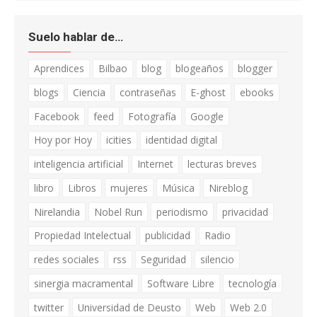
Suelo hablar de…
Aprendices
Bilbao
blog
blogeaños
blogger
blogs
Ciencia
contraseñas
E-ghost
ebooks
Facebook
feed
Fotografía
Google
Hoy por Hoy
icities
identidad digital
inteligencia artificial
Internet
lecturas breves
libro
Libros
mujeres
Música
Nireblog
Nirelandia
Nobel Run
periodismo
privacidad
Propiedad Intelectual
publicidad
Radio
redes sociales
rss
Seguridad
silencio
sinergia macramental
Software Libre
tecnología
twitter
Universidad de Deusto
Web
Web 2.0