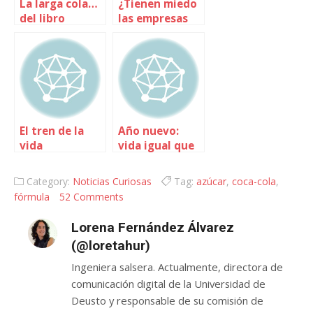
La larga cola…
¿Tienen miedo
del libro
las empresas
de la larga
cola?
El tren de la
Año nuevo:
vida
vida igual que
siempre
Category:
Noticias Curiosas
Tag:
azúcar
,
coca-cola
,
fórmula
52 Comments
Lorena Fernández Álvarez
(@loretahur)
Ingeniera salsera. Actualmente, directora de
comunicación digital de la Universidad de
Deusto y responsable de su comisión de