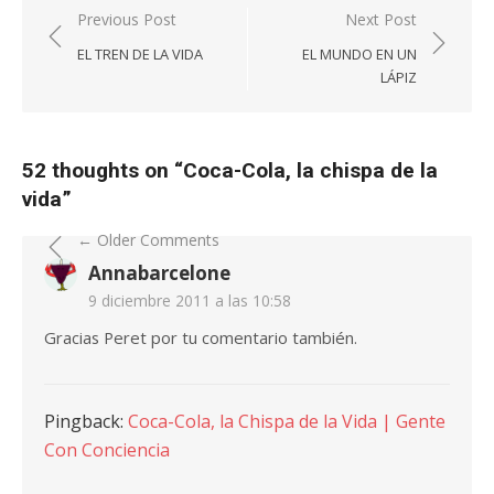
Navegación
Previous Post
Next Post
de
EL TREN DE LA VIDA
EL MUNDO EN UN
entradas
LÁPIZ
52 thoughts on “
Coca-Cola, la chispa de la
vida
”
Comment
← Older Comments
Annabarcelone
navigation
9 diciembre 2011 a las 10:58
Gracias Peret por tu comentario también.
Pingback:
Coca-Cola, la Chispa de la Vida | Gente
Con Conciencia