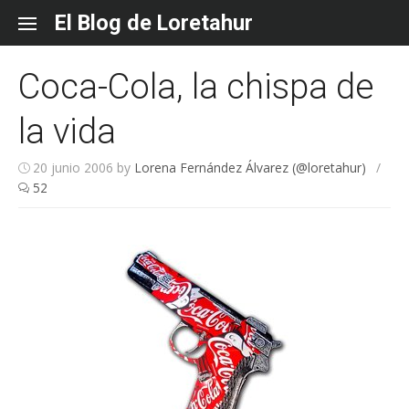
Skip
El Blog de Loretahur
to
content
Coca-Cola, la chispa de
la vida
20 junio 2006
by
Lorena Fernández Álvarez (@loretahur)
/
52