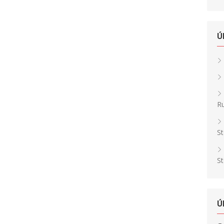
Ú
Ru
St
St
Ú