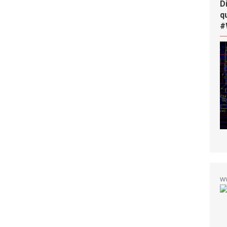
D
q
#
w