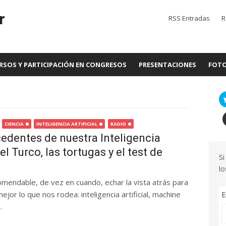
r
RSS Entradas
R
RSOS Y PARTICIPACIÓN EN CONGRESOS
PRESENTACIONES
FOTO
CIENCIA
INTELIGENCIA ARTIFICIAL
RADIO
edentes de nuestra Inteligencia
: el Turco, las tortugas y el test de
Si
lo
omendable, de vez en cuando, echar la vista atrás para
or lo que nos rodea: inteligencia artificial, machine
E
.