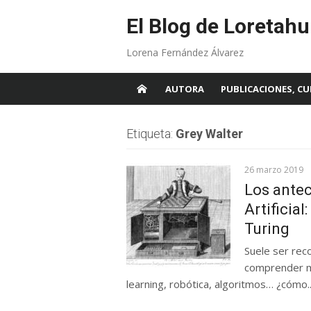
Skip
to
El Blog de Loretahu
content
Lorena Fernández Álvarez
AUTORA
PUBLICACIONES, CU
Etiqueta:
Grey Walter
26 marzo 2019
Los antec
Artificial
Turing
Suele ser rec
comprender mej
learning, robótica, algoritmos… ¿cómo..