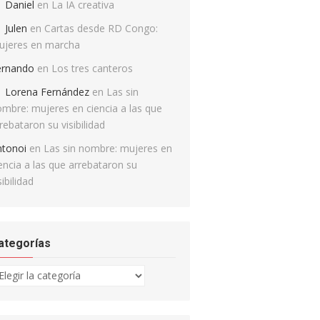
Daniel
en
La IA creativa
Julen
en
Cartas desde RD Congo:
ujeres en marcha
ernando
en
Los tres canteros
Lorena Fernández
en
Las sin
mbre: mujeres en ciencia a las que
rebataron su visibilidad
ntonoi
en
Las sin nombre: mujeres en
encia a las que arrebataron su
sibilidad
ategorías
tegorías