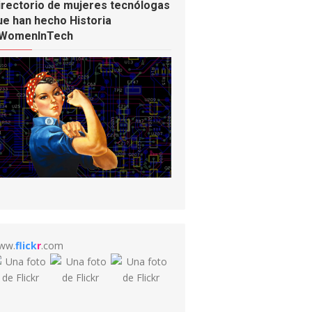
irectorio de mujeres tecnólogas
ue han hecho Historia
WomenInTech
ww.
flick
r
.com