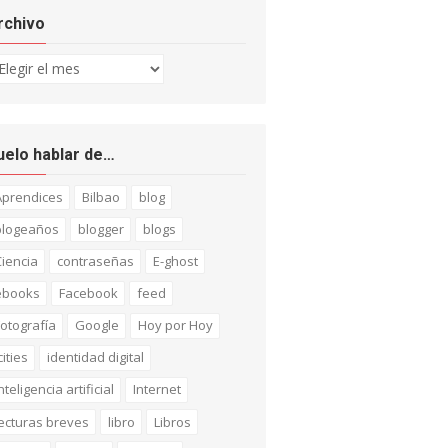
rchivo
chivo
uelo hablar de…
Aprendices
Bilbao
blog
blogeaños
blogger
blogs
iencia
contraseñas
E-ghost
ebooks
Facebook
feed
otografía
Google
Hoy por Hoy
cities
identidad digital
nteligencia artificial
Internet
ecturas breves
libro
Libros