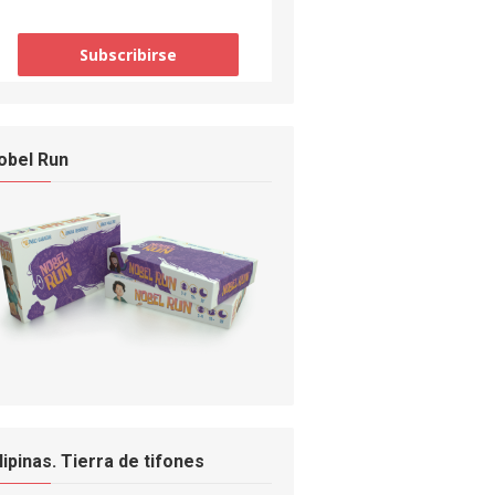
obel Run
ilipinas. Tierra de tifones