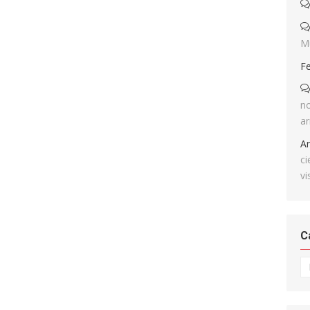
M
F
no
ar
A
ci
vi
C
Ca