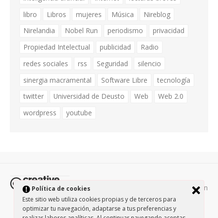
libro
Libros
mujeres
Música
Nireblog
Nirelandia
Nobel Run
periodismo
privacidad
Propiedad Intelectual
publicidad
Radio
redes sociales
rss
Seguridad
silencio
sinergia macramental
Software Libre
tecnología
twitter
Universidad de Deusto
Web
Web 2.0
wordpress
youtube
Todos los contenidos de esta página están
Política de cookies
protegidos por la licencia
Creative Commons Attribution-
Este sitio web utiliza cookies propias y de terceros para
optimizar tu navegación, adaptarse a tus preferencias y
NonCommercial-ShareAlike 3.0.
/
Política de privacidad
/
realizar labores analíticas. Al continuar navegando aceptas