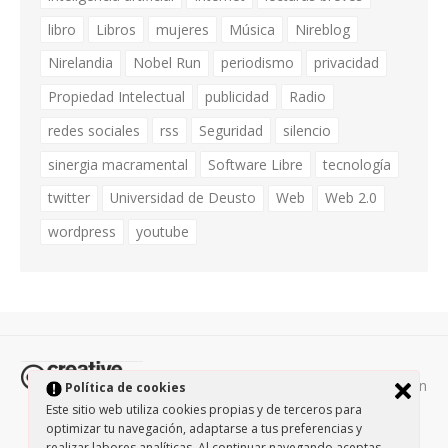
libro
Libros
mujeres
Música
Nireblog
Nirelandia
Nobel Run
periodismo
privacidad
Propiedad Intelectual
publicidad
Radio
redes sociales
rss
Seguridad
silencio
sinergia macramental
Software Libre
tecnología
twitter
Universidad de Deusto
Web
Web 2.0
wordpress
youtube
Todos los contenidos de esta página están
Política de cookies
protegidos por la licencia
Creative Commons Attribution-
Este sitio web utiliza cookies propias y de terceros para
optimizar tu navegación, adaptarse a tus preferencias y
NonCommercial-ShareAlike 3.0.
/
Política de privacidad
/
realizar labores analíticas. Al continuar navegando aceptas