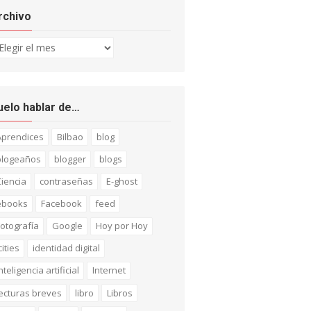
rchivo
chivo
uelo hablar de…
Aprendices
Bilbao
blog
blogeaños
blogger
blogs
iencia
contraseñas
E-ghost
ebooks
Facebook
feed
otografía
Google
Hoy por Hoy
cities
identidad digital
nteligencia artificial
Internet
ecturas breves
libro
Libros