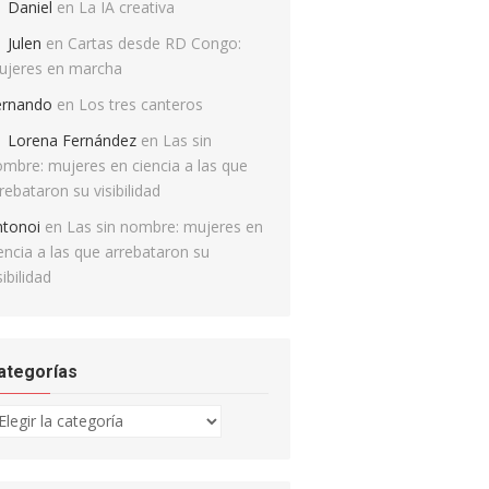
Daniel
en
La IA creativa
Julen
en
Cartas desde RD Congo:
ujeres en marcha
ernando
en
Los tres canteros
Lorena Fernández
en
Las sin
mbre: mujeres en ciencia a las que
rebataron su visibilidad
ntonoi
en
Las sin nombre: mujeres en
encia a las que arrebataron su
sibilidad
ategorías
tegorías