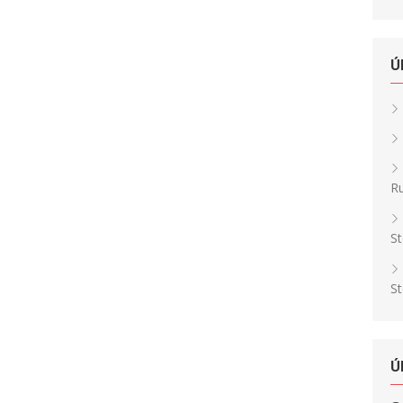
Ú
Ru
St
St
Ú