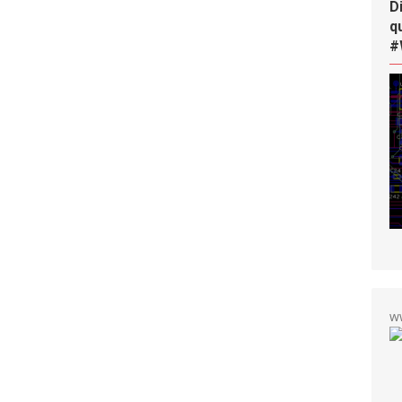
D
q
#
w