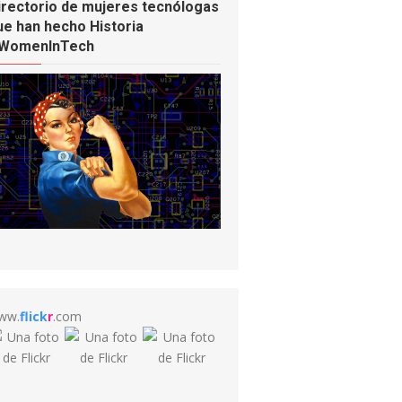
irectorio de mujeres tecnólogas
ue han hecho Historia
WomenInTech
ww.
flick
r
.com