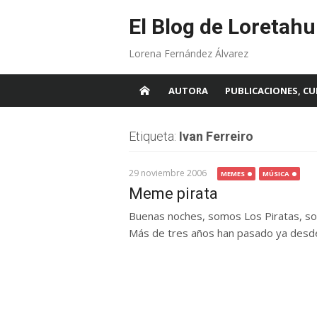
Skip
to
El Blog de Loretahu
content
Lorena Fernández Álvarez
AUTORA
PUBLICACIONES, CU
Etiqueta:
Ivan Ferreiro
29 noviembre 2006
MEMES
MÚSICA
Meme pirata
Buenas noches, somos Los Piratas, so
Más de tres años han pasado ya desde