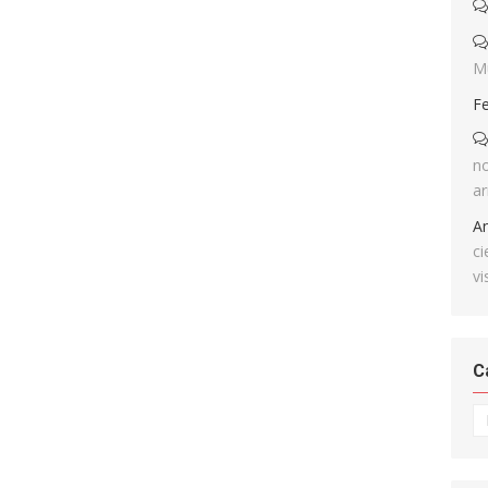
M
F
no
ar
A
ci
vi
C
Ca