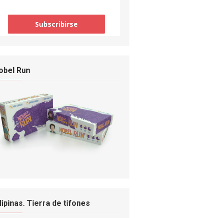
obel Run
ilipinas. Tierra de tifones