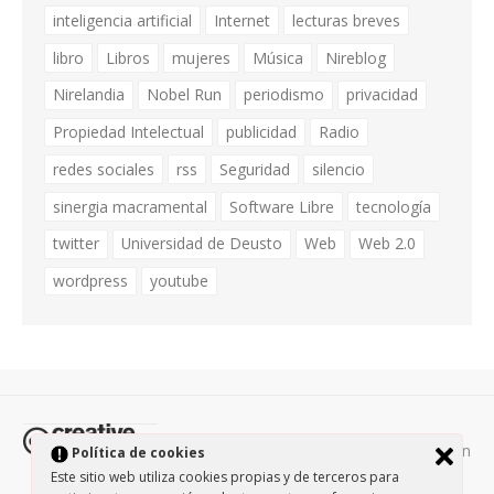
inteligencia artificial
Internet
lecturas breves
libro
Libros
mujeres
Música
Nireblog
Nirelandia
Nobel Run
periodismo
privacidad
Propiedad Intelectual
publicidad
Radio
redes sociales
rss
Seguridad
silencio
sinergia macramental
Software Libre
tecnología
twitter
Universidad de Deusto
Web
Web 2.0
wordpress
youtube
Todos los contenidos de esta página están
Política de cookies
protegidos por la licencia
Creative Commons Attribution-
Este sitio web utiliza cookies propias y de terceros para