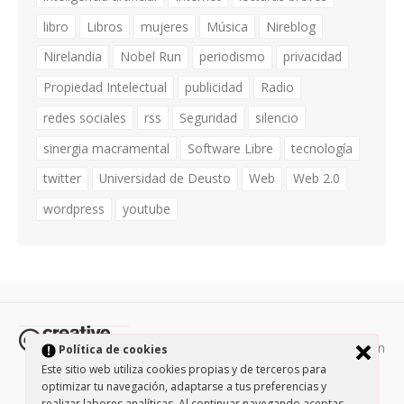
libro
Libros
mujeres
Música
Nireblog
Nirelandia
Nobel Run
periodismo
privacidad
Propiedad Intelectual
publicidad
Radio
redes sociales
rss
Seguridad
silencio
sinergia macramental
Software Libre
tecnología
twitter
Universidad de Deusto
Web
Web 2.0
wordpress
youtube
Todos los contenidos de esta página están
Política de cookies
protegidos por la licencia
Creative Commons Attribution-
Este sitio web utiliza cookies propias y de terceros para
optimizar tu navegación, adaptarse a tus preferencias y
NonCommercial-ShareAlike 3.0.
/
Política de privacidad
/
realizar labores analíticas. Al continuar navegando aceptas