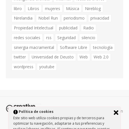
libro
Libros
mujeres
Música
Nireblog
Nirelandia
Nobel Run
periodismo
privacidad
Propiedad Intelectual
publicidad
Radio
redes sociales
rss
Seguridad
silencio
sinergia macramental
Software Libre
tecnología
twitter
Universidad de Deusto
Web
Web 2.0
wordpress
youtube
Todos los contenidos de esta página están
Política de cookies
protegidos por la licencia
Creative Commons Attribution-
Este sitio web utiliza cookies propias y de terceros para
optimizar tu navegación, adaptarse a tus preferencias y
NonCommercial-ShareAlike 3.0.
/
Política de privacidad
/
realizar labores analíticas. Al continuar navegando aceptas