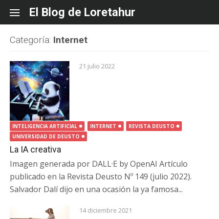
Skip
El Blog de Loretahur
to
content
Categoría:
Internet
21 julio 2022
INTELIGENCIA ARTIFICIAL
INTERNET
REVISTA DEUSTO
UNIVERSIDAD DE DEUSTO
La IA creativa
Imagen generada por DALL·E by OpenAI Artículo
publicado en la Revista Deusto Nº 149 (julio 2022).
Salvador Dalí dijo en una ocasión la ya famosa...
14 diciembre 2021