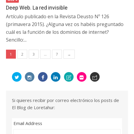
Deep Web. La red invisible
Artículo publicado en la Revista Deusto Nº 126
(primavera 2015). ¿Alguna vez os habéis preguntado
cuál es la función de los dominios de internet?
Sencillo:...
Navegación
1
2
3
…
7
→
de
entradas
Si quieres recibir por correo electrónico los posts de
El Blog de Loretahur:
Email Address